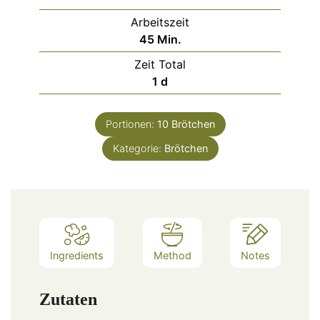
Arbeitszeit
Minuten
45
Min.
Zeit Total
day
1
d
Portionen:
10
Brötchen
Kategorie:
Brötchen
Ingredients
Method
Notes
Zutaten