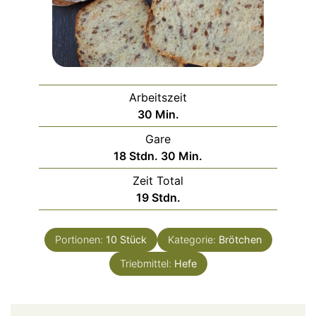
Arbeitszeit
Minuten
30
Min.
Gare
Stunden
Minuten
18
Stdn.
30
Min.
Zeit Total
Stunden
19
Stdn.
Portionen:
10
Stück
Kategorie:
Brötchen
Triebmittel:
Hefe