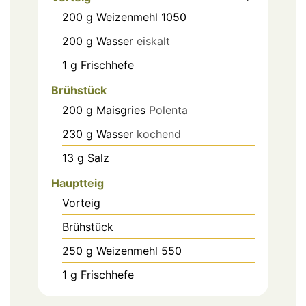
200
g
Weizenmehl 1050
200
g
Wasser
eiskalt
1
g
Frischhefe
Brühstück
200
g
Maisgries
Polenta
230
g
Wasser
kochend
13
g
Salz
Hauptteig
Vorteig
Brühstück
250
g
Weizenmehl 550
1
g
Frischhefe