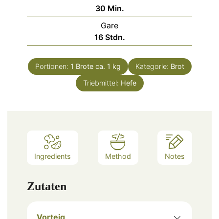
Minuten
30
Min.
Gare
Stunden
16
Stdn.
Portionen:
1
Brote ca. 1 kg
Kategorie:
Brot
Triebmittel:
Hefe
Ingredients
Method
Notes
Zutaten
Vorteig