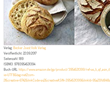
Verlag:
Becker Joest Volk Verlag
Veröffentlicht:
22.09.2017
Seitenzahl:
189
ISBN13:
9783954531394
Buch-URL:
https://www.amazon.de/gp/product/3954531399/ref=as_li_qf_asin_il_
ie=UTF8&tag=net2com-
21&creative=6742&linkCode=as2&creativeASIN=3954531399&linkId=95a20fd84