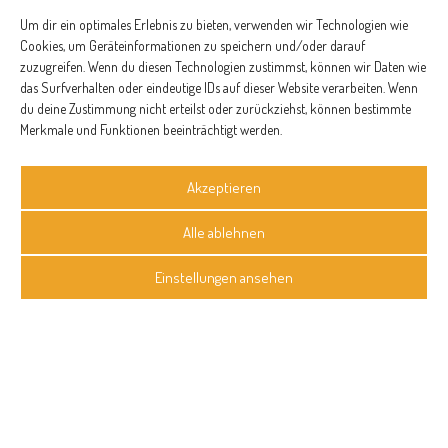
verarbeiten
Um dir ein optimales Erlebnis zu bieten, verwenden wir Technologien wie
09. Mär 2020
Cookies, um Geräteinformationen zu speichern und/oder darauf
zuzugreifen. Wenn du diesen Technologien zustimmst, können wir Daten wie
das Surfverhalten oder eindeutige IDs auf dieser Website verarbeiten. Wenn
du deine Zustimmung nicht erteilst oder zurückziehst, können bestimmte
Altbrot-2.0
Merkmale und Funktionen beeinträchtigt werden.
26. Mär 2020
Akzeptieren
Alle ablehnen
Altbrot-Brötchen –
Einstellungen ansehen
Brötchen aus
altem Brot
17. Jun 2022
Altbrot-Sauerteig-