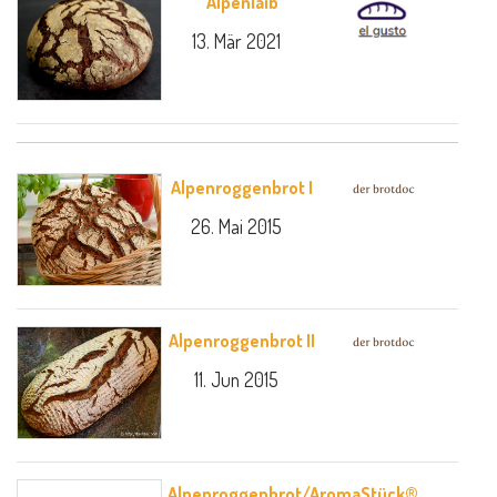
Alpenlaib
13. Mär 2021
Alpenroggenbrot I
26. Mai 2015
Alpenroggenbrot II
11. Jun 2015
Alpenroggenbrot/AromaStück®